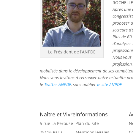
ROCHELLE 
Après une 
congressist
proposer u
secteurs d’
Plus de 60
d’analyser 
profession
Le Président de l’ANPDE
Nous vous
profession,
mobilisée dans le développement de ses compétences
Nous vous invitons à retrouver notre actualité pro
le
Twitter ANPDE
, sans oublier
le site ANPDE
Naître et Vivre
Informations
A
5 rue La Pérouse
Plan du site
N
75116 Paris
Mentions légales
C