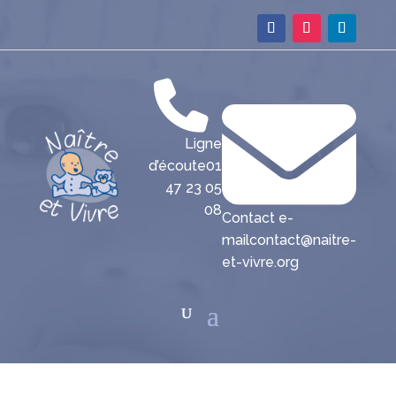
Ligne
d’écoute
01
47 23 05
08
Contact e-
mail
contact@naitre-
et-vivre.org