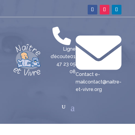
Ligne
d’écoute
01
47 23 05
08
Contact e-
mail
contact@naitre-
et-vivre.org