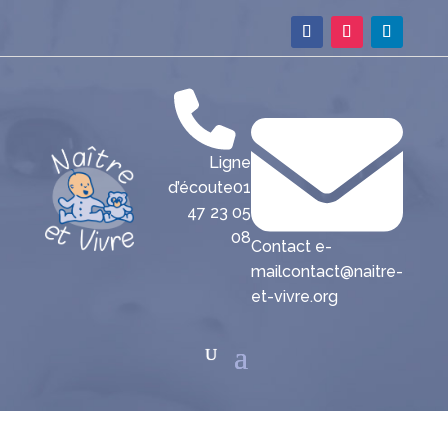
Ligne
d’écoute
01
47 23 05
08
Contact e-
mail
contact@naitre-
et-vivre.org