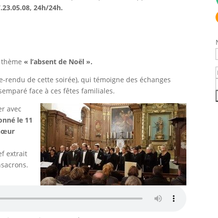
.23.05.08, 24h/24h.
r thème
« l’absent de Noël ».
-rendu de cette soirée), qui témoigne des échanges
emparé face à ces fêtes familiales.
er avec
onné le 11
Chœur
f extrait
nsacrons.