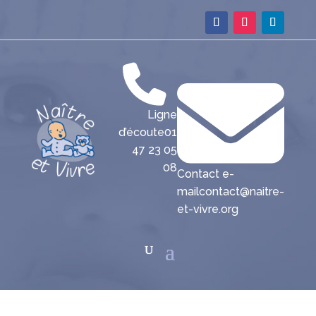
Ligne
d’écoute
01
47 23 05
08
Contact e-
mail
contact@naitre-
et-vivre.org