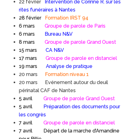
22 février
Intervention de Corinne R. sur les
rites funéraires à Nantes
28 février
Formation IRST 94
6 mars
Groupe de parole de Paris
6 mars
Bureau N&V
8 mars
Groupe de parole Grand Ouest
15 mars
CA N&V
17 mars
Groupe de parole en distanciel
19 mars
Analyse de pratique
20 mars
Formation niveau 1
20 mars Evénement autour du deuil
périnatal CAF de Nantes
5 avril
Groupe de parole Grand Ouest
5 avril
Préparation des documents pour
les congrès
7 avri
l
Groupe de parole en distanciel
7 avril
Départ de la marche d’Amandine
pour Billie