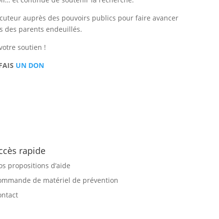
locuteur auprès des pouvoirs publics pour faire avancer
ts des parents endeuillés.
otre soutien !
 FAIS
UN DON
ccès rapide
os propositions d’aide
ommande de matériel de prévention
ontact