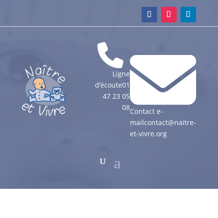
Ligne
d’écoute
01
47 23 05
08
Contact e-
mail
contact@naitre-
et-vivre.org