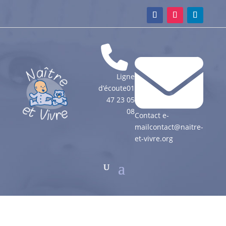
Ligne
d’écoute
01
47 23 05
08
Contact e-
mail
contact@naitre-
et-vivre.org