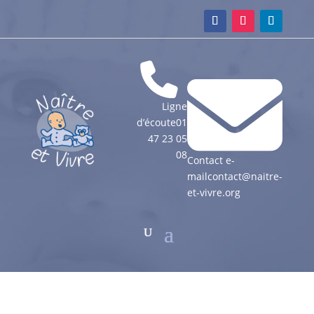
Ligne
d’écoute
01
47 23 05
08
Contact e-
mail
contact@naitre-
et-vivre.org