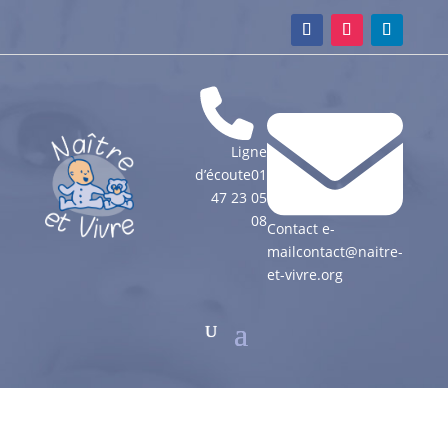
Ligne
d’écoute
01
47 23 05
08
Contact e-
mail
contact@naitre-
et-vivre.org