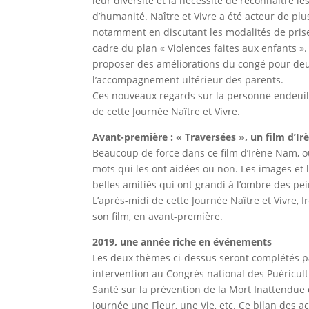
leur diversité et la nécessité de reconnaître
d’humanité. Naître et Vivre a été acteur de pl
notamment en discutant les modalités de prise
cadre du plan « Violences faites aux enfants »
proposer des améliorations du congé pour deuil
l’accompagnement ultérieur des parents.
Ces nouveaux regards sur la personne endeuil
de cette Journée Naître et Vivre.
Avant-première : « Traversées », un film d’I
Beaucoup de force dans ce film d’Irène Nam, o
mots qui les ont aidées ou non. Les images et 
belles amitiés qui ont grandi à l’ombre des pein
L’après-midi de cette Journée Naître et Vivre,
son film, en avant-première.
2019, une année riche en événements
Les deux thèmes ci-dessus seront complétés pa
intervention au Congrès national des Puéricultr
Santé sur la prévention de la Mort Inattendue 
Journée une Fleur, une Vie, etc. Ce bilan des a