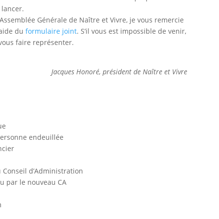
 lancer.
e Assemblée Générale de Naître et Vivre, je vous remercie
’aide du
formulaire joint
. S’il vous est impossible de venir,
vous faire représenter.
Jacques Honoré, président de Naître et Vivre
ue
personne endeuillée
ncier
u Conseil d’Administration
au par le nouveau CA
m