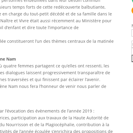
 les personnes endeuillées dans leur besoin commun
usieurs temps forts de cette redécouverte balbutiante,
 en charge du tout-petit décédé et de sa famille dans le
. Naître et Vivre était aussi récemment au Ministère pour
 d’enfant et dire toute l’importance de
lée constitueront l’un des thèmes centraux de la matinée
rène Nam
ù quatre femmes partagent ce qu’elles ont ressenti, les
les dialogues laissent progressivement transparaître de
es traversées et qui finissent par éclairer l’avenir.
 Irène Nam nous fera l’honneur de venir nous parler de
r l’évocation des évènements de l’année 2019 :
ices, participation aux travaux de la Haute Autorité de
du Nourrisson et de la Plagiocéphalie, contribution à la
ctivités de l’année écoulée s’enrichira des propositions de