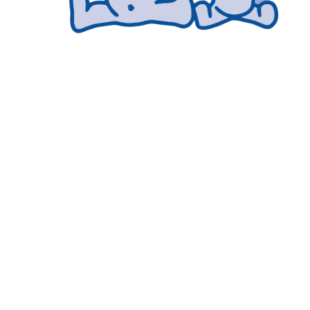
Ligne
d’écout
e
01 47
23 05
08
Contact
e-
mail
con