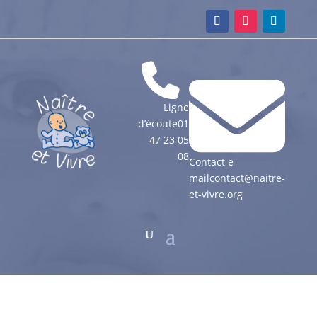
Ligne
d’écoute
01
47 23 05
08
Contact e-
mail
contact@naitre-
et-vivre.org