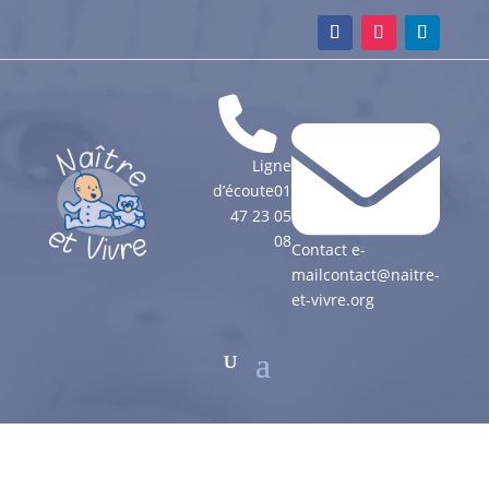
Ligne
d’écoute
01
47 23 05
08
Contact e-
mail
contact@naitre-
et-vivre.org