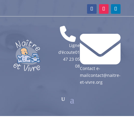
Ligne
d’écoute
01
47 23 05
08
Contact e-
mail
contact@naitre-
et-vivre.org