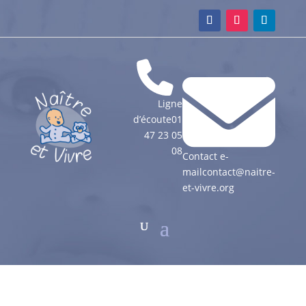
Ligne
d’écoute
01
47 23 05
08
Contact e-
mail
contact@naitre-
et-vivre.org