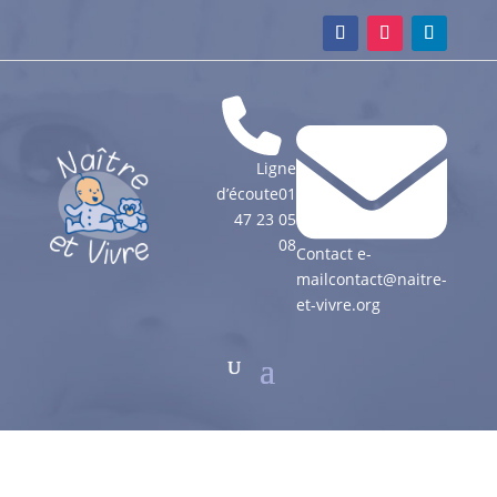
Ligne
d’écoute
01
47 23 05
08
Contact e-
mail
contact@naitre-
et-vivre.org