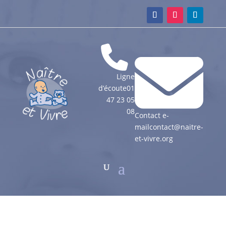
Ligne
d’écoute
01
47 23 05
08
Contact e-
mail
contact@naitre-
et-vivre.org