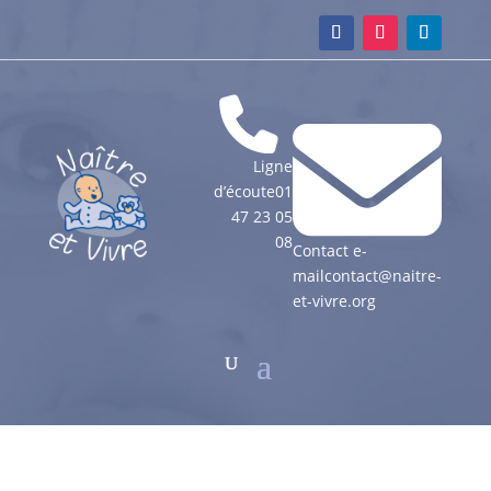
Ligne
d’écoute
01
47 23 05
08
Contact e-
mail
contact@naitre-
et-vivre.org