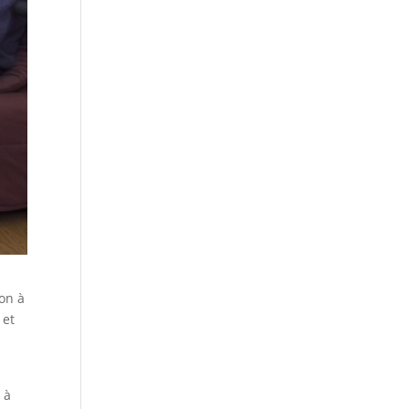
ion à
 et
 à