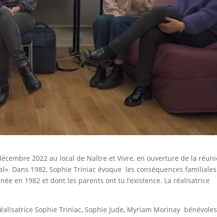
 décembre 2022 au local de Naître et Vivre, en ouverture de la réun
tal». Dans 1982, Sophie Triniac évoque les conséquences familiales
e en 1982 et dont les parents ont tu l’existence. La réalisatrice
 réalisatrice Sophie Triniac, Sophie Jude, Myriam Morinay bénévoles