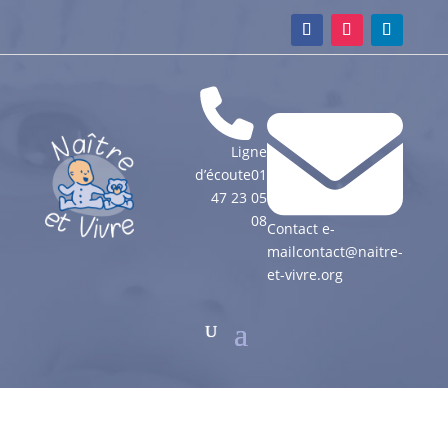
Ligne
d’écoute
01
47 23 05
08
Contact e-
mail
contact@naitre-
et-vivre.org